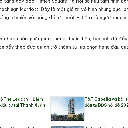
ao tầng dày đặc, Times Square Hà Nội sở hữu tầm nhìn p
ách sạn Marriott. Đây là một giá trị vô hình nhưng cực lớ
sáng tự nhiên và luồng khí tươi mát – điều mà người mua n
hợp hoàn hảo giữa giao thông thuận tiện, tiện ích đủ đầy
òn bẩy thép đưa dự án trở thành sự lựa chọn hàng đầu củ
ộ The Legacy - Điểm
T&T Capella và bài 
đầu tư tại Thanh Xuân
đầu tư BĐS nội đô 20