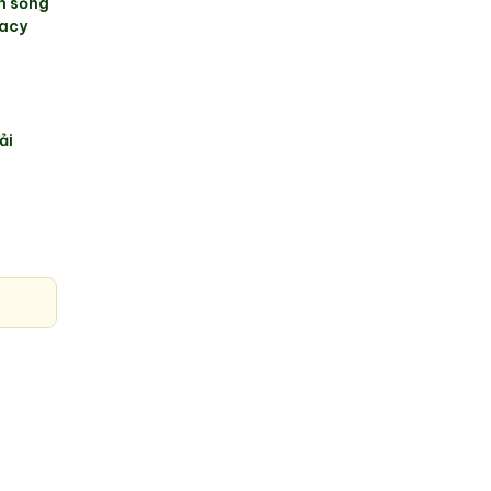
n sống
gacy
g
ải