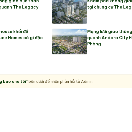
ống giáo dục toàn
Khám phá không gia
 quanh The Legacy
tại chung cư The Le
ouse khối đế
Mạng lưới giao thôn
uee Homes có gì đặc
quanh Andora City H
Phòng
g báo cho tôi"
bên dưới để nhận phản hồi từ Admin.