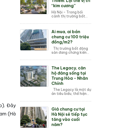
Thiêm: Lợi thế vị trí
“kim cương”
Hà Nội – Trong bối
cảnh thị trường bất
động sản đang ngày
càng trở nên cạnh
tranh, vị trí địa lý luôn
Ai mua, ai bán
là yếu tố then chốt
quyết định giá tr...
chung cư 100 triệu
đồng/m2?
Thị trường bất động
sản đang chứng kiến
cơn ngáo giá, khi hàng
loạt dự án mở bán
trong thời gian gần
The Legacy, căn
đây đều có giá từ 100 -
300 triệu đồn...
hộ đáng sống tại
Trung Hòa - Nhân
Chính
The Legacy là một dự
án tiêu biểu, thể hiện
sự khát khao, kỳ vọng
của những chủ nhân
ấp). Đây
muốn sở hữu căn hộ
Giá chung cư tại
chất lượng đẳng cấp
 Nam (Hà
tại Trung Hoà ...
Hà Nội sẽ tiếp tục
tăng vào cuối
năm?