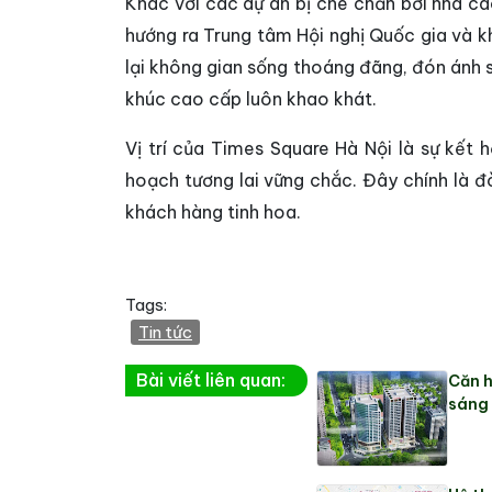
Khác với các dự án bị che chắn bởi nhà c
hướng ra Trung tâm Hội nghị Quốc gia và kh
lại không gian sống thoáng đãng, đón ánh 
khúc cao cấp luôn khao khát.
Vị trí của Times Square Hà Nội là sự kết 
hoạch tương lai vững chắc. Đây chính là đ
khách hàng tinh hoa.
Tags:
Tin tức
Bài viết liên quan:
Căn h
sáng 