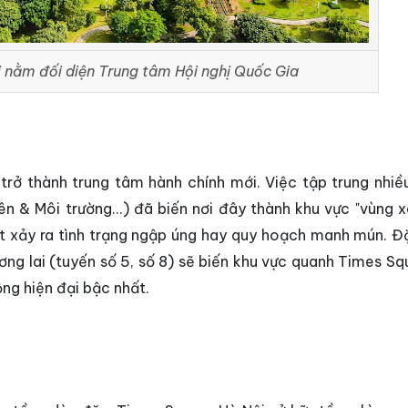
 nằm đối diện Trung tâm Hội nghị Quốc Gia
rở thành trung tâm hành chính mới. Việc tập trung nhiều
n & Môi trường...) đã biến nơi đây thành khu vực "vùng x
t xảy ra tình trạng ngập úng hay quy hoạch manh mún. Đặ
ơng lai (tuyến số 5, số 8) sẽ biến khu vực quanh Times Sq
ng hiện đại bậc nhất.