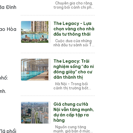
Chuyên gia cho rằng,
Ba Đình
trong bối cảnh chi phí
phát triển dự án đều
tăng, có thể sẽ làm giá
chung cư tiếp tục tăng
The Legacy - Lựa
cao hơn, nhưng không
“sốt ...
cao Hòa
chọn vàng cho nhà
đầu tư thông thái
Cuộc đua của những
nhà đầu tư sành sỏi Thị
trường bất động sản
Hà Nội luôn sôi động,
đặc biệt là phân khúc
The Legacy: Trải
căn hộ cao cấp tại khu
vực trun...
nghiệm sống “đo ni
đóng giày” cho cư
dân thành thị
phố:
Hà Nội – Trong bối
cảnh thị trường bất
nh.
động sản đang bão
hòa với các dự án "tiện
ích chung chung", The
Giá chung cư Hà
Legacy Lê Văn Thiêm
nổi...
Nội vẫn tăng mạnh,
dự án cấp tập ra
hàng
Nguồn cung tăng
lá phổi
mạnh, giá bán ở mức