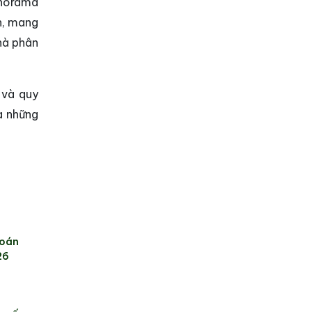
anorama
n, mang
hà phân
 và quy
a những
toán
26