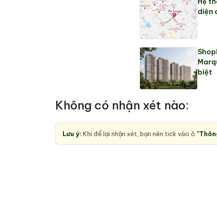
Hệ th
diện
Shoph
Marq
biệt
Không có nhận xét nào:
Lưu ý:
Khi để lại nhận xét, bạn nên tick vào ô
"Thôn