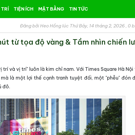
 TRÍ
TIỆN ÍCH
MẶT BẰNG
TIN TỨC
Đăng bởi Heo Hồng lúc Thứ Bảy, 14 tháng 2, 2026
,
0 b
út từ tọa độ vàng & Tầm nhìn chiến l
ị trí và vị trí" luôn là kim chỉ nam. Với Times Square Hà Nội 
, mà là một lợi thế cạnh tranh tuyệt đối, một "phễu" đón 
ủ đô.