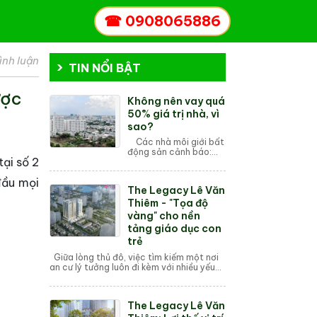
☎
0908065886
ình luận
TIN NỔI BẬT
ược
Không nên vay quá
50% giá trị nhà, vì
sao?
Các nhà môi giới bất
động sản cảnh báo:
tại số 2
Người dân chỉ nên vay
tối đa 50% giá trị tài
đầu mọi
sản, tránh phụ thuộc
The Legacy Lê Văn
hoàn toàn vào vốn
vay, đồng th...
Thiêm - "Tọa độ
vàng" cho nền
tảng giáo dục con
trẻ
Giữa lòng thủ đô, việc tìm kiếm một nơi
an cư lý tưởng luôn đi kèm với nhiều yếu
tố, trong đó, sự tiện nghi về giáo dục luôn
là mối quan t...
The Legacy Lê Văn