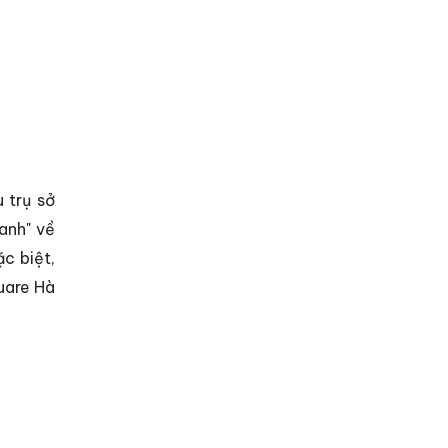
 trụ sở
anh" về
c biệt,
uare Hà