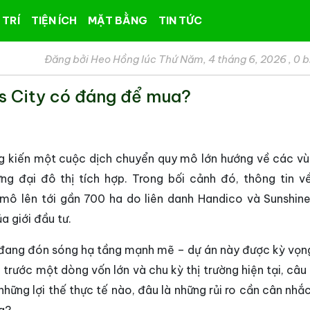
 TRÍ
TIỆN ÍCH
MẶT BẰNG
TIN TỨC
Đăng bởi Heo Hồng lúc Thứ Năm, 4 tháng 6, 2026
,
0 b
s City có đáng để mua?
g kiến một cuộc dịch chuyển quy mô lớn hướng về các vù
ng đại đô thị tích hợp. Trong bối cảnh đó, thông tin v
 mô lên tới gần 700 ha do liên danh Handico và Sunshin
a giới đầu tư.
 đang đón sóng hạ tầng mạnh mẽ – dự án này được kỳ vọng
 trước một dòng vốn lớn và chu kỳ thị trường hiện tại, câu
những lợi thế thực tế nào, đâu là những rủi ro cần cân nhắ