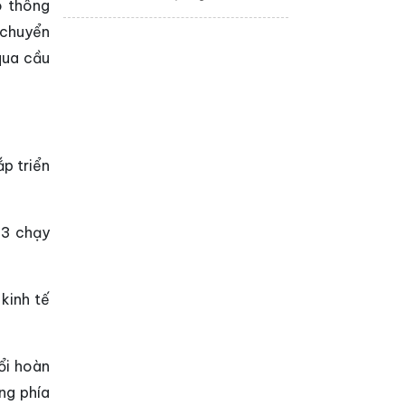
o thông
cao nhưng thị trường
căn hộ chung cư vẫn
 chuyển
ghi nhận lực hấp thụ
tốt, đặc biệt tại các
qua cầu
đô thị lớn. Đây cũ...
p triển
 3 chạy
kinh tế
ổi hoàn
ng phía