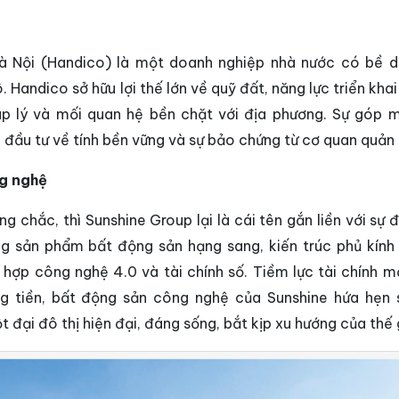
à Nội (Handico) là một doanh nghiệp nhà nước có bề d
 Handico sở hữu lợi thế lớn về quỹ đất, năng lực triển kha
áp lý và mối quan hệ bền chặt với địa phương. Sự góp 
 đầu tư về tính bền vững và sự bảo chứng từ cơ quan quản 
ng nghệ
 chắc, thì Sunshine Group lại là cái tên gắn liền với sự 
òng sản phẩm bất động sản hạng sang, kiến trúc phủ kín
ch hợp công nghệ 4.0 và tài chính số. Tiềm lực tài chính 
g tiền, bất động sản công nghệ của Sunshine hứa hẹn 
đại đô thị hiện đại, đáng sống, bắt kịp xu hướng của thế g