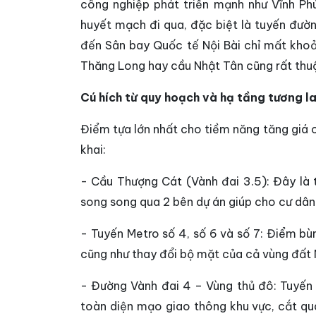
công nghiệp phát triển mạnh như Vĩnh Ph
huyết mạch đi qua, đặc biệt là tuyến đườn
đến Sân bay Quốc tế Nội Bài chỉ mất kho
Thăng Long hay cầu Nhật Tân cũng rất thuậ
Cú hích từ quy hoạch và hạ tầng tương la
Điểm tựa lớn nhất cho tiềm năng tăng giá c
khai:
- Cầu Thượng Cát (Vành đai 3.5): Đây là 
song song qua 2 bên dự án giúp cho cư dân c
- Tuyến Metro số 4, số 6 và số 7: Điểm bù
cũng như thay đổi bộ mặt của cả vùng đất 
- Đường Vành đai 4 – Vùng thủ đô: Tuyến 
toàn diện mạo giao thông khu vực, cắt qu