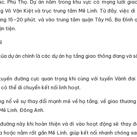
úc, Phú Thọ. Dự án nằm trong khu vực có mạng lưới gia
g Võ Văn Kiệt và trục trung tâm Mê Linh. Từ đây, việc di
ảng 15–20 phút, và vào trung tâm quận Tây Hồ, Ba Đình 
n tiện.
i
ủa dự án chính là các dự án hạ tầng giao thông đang và sắ
tuyến đường cực quan trọng khi cùng với tuyến Vành đai
ó thể di chuyển kết nối linh hoạt.
ng nổ về sự thay đổi mạnh mẽ về hạ tầng, về giao thương 
Mê Linh, Đông Anh.
đường này khi hoàn thiện và đi vào hoạt động sẽ thay đ
a hoặc nằm rất gần Mê Linh, giúp kết nối nhanh chóng sa