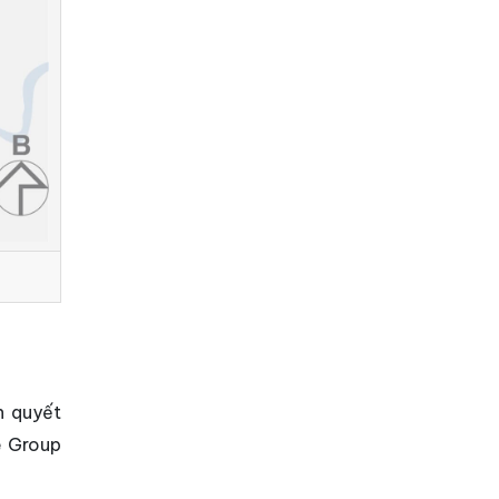
n quyết
e Group