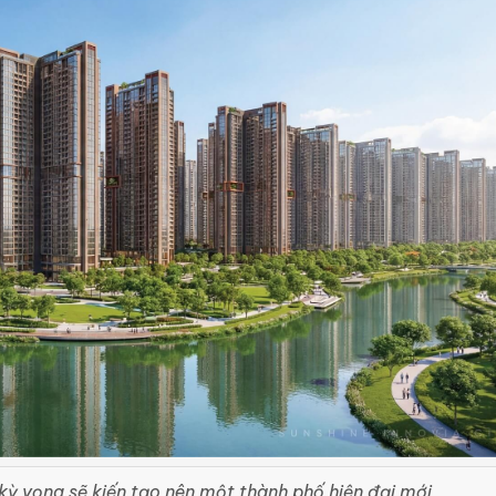
 kỳ vọng sẽ kiến tạo nên một thành phố hiện đại mới