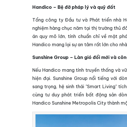
Handico – Bệ đỡ pháp lý và quỹ đất
Tổng công ty Đầu tư và Phát triển nhà H
nghiệm hàng chục năm tại thị trường thủ đô.
án quy mô lớn, tính chuẩn chỉ về mặt ph
Handico mang lại sự an tâm rất lớn cho nhà
Sunshine Group – Làn gió đổi mới và cô
Nếu Handico mang tính truyền thống và vững
hiện đại. Sunshine Group nổi tiếng với d
sang trọng, hệ sinh thái "Smart Living" tí
cùng tư duy phát triển bất động sản dòn
Handico Sunshine Metropolis City thành một 