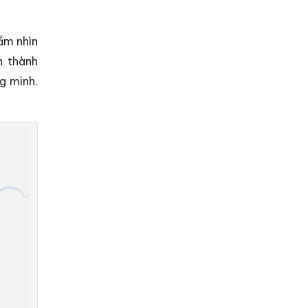
ầm nhìn
n thành
g minh.