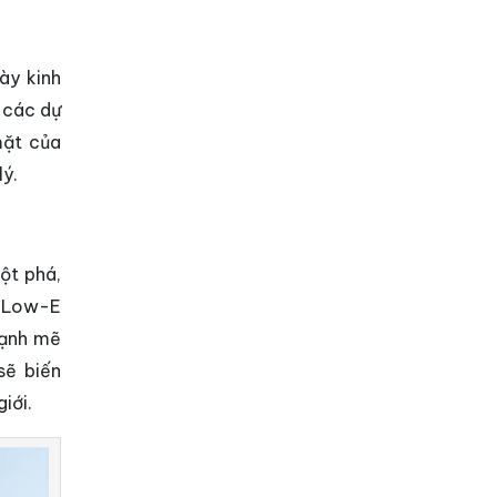
ày kinh
i các dự
mặt của
lý.
đột phá,
h Low-E
mạnh mẽ
sẽ biến
iới.