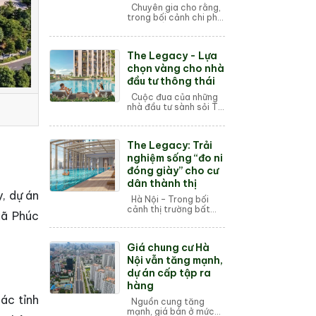
Chuyên gia cho rằng,
trong bối cảnh chi phí
phát triển dự án đều
tăng, có thể sẽ làm giá
chung cư tiếp tục tăng
The Legacy - Lựa
cao hơn, nhưng không
“sốt ...
chọn vàng cho nhà
đầu tư thông thái
Cuộc đua của những
nhà đầu tư sành sỏi Thị
trường bất động sản
Hà Nội luôn sôi động,
đặc biệt là phân khúc
The Legacy: Trải
căn hộ cao cấp tại khu
vực trun...
nghiệm sống “đo ni
đóng giày” cho cư
dân thành thị
y, dự án
Hà Nội – Trong bối
cảnh thị trường bất
xã Phúc
động sản đang bão
hòa với các dự án "tiện
ích chung chung", The
Giá chung cư Hà
Legacy Lê Văn Thiêm
nổi...
Nội vẫn tăng mạnh,
dự án cấp tập ra
hàng
ác tỉnh
Nguồn cung tăng
mạnh, giá bán ở mức