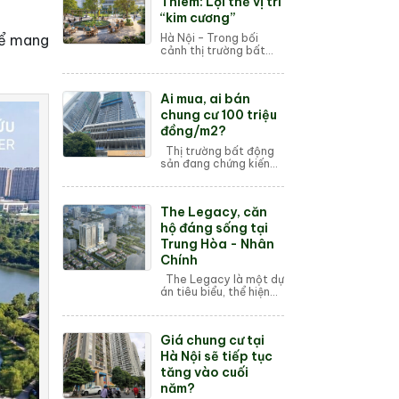
Thiêm: Lợi thế vị trí
“kim cương”
Hà Nội – Trong bối
để mang
cảnh thị trường bất
động sản đang ngày
càng trở nên cạnh
tranh, vị trí địa lý luôn
Ai mua, ai bán
là yếu tố then chốt
quyết định giá tr...
chung cư 100 triệu
đồng/m2?
Thị trường bất động
sản đang chứng kiến
cơn ngáo giá, khi hàng
loạt dự án mở bán
trong thời gian gần
The Legacy, căn
đây đều có giá từ 100 -
300 triệu đồn...
hộ đáng sống tại
Trung Hòa - Nhân
Chính
The Legacy là một dự
án tiêu biểu, thể hiện
sự khát khao, kỳ vọng
của những chủ nhân
muốn sở hữu căn hộ
Giá chung cư tại
chất lượng đẳng cấp
tại Trung Hoà ...
Hà Nội sẽ tiếp tục
tăng vào cuối
năm?