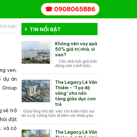
☎
0908065886
ình luận
TIN NỔI BẬT
Không nên vay quá
50% giá trị nhà, vì
sao?
Các nhà môi giới bất
động sản cảnh báo:
ng ven,
Người dân chỉ nên vay
tối đa 50% giá trị tài
ề dự án
sản, tránh phụ thuộc
The Legacy Lê Văn
hoàn toàn vào vốn
e Group
vay, đồng th...
Thiêm - "Tọa độ
vàng" cho nền
tảng giáo dục con
trẻ
 sẽ trở
Giữa lòng thủ đô, việc tìm kiếm một nơi
an cư lý tưởng luôn đi kèm với nhiều yếu
 hỏi đặt
tố, trong đó, sự tiện nghi về giáo dục luôn
là mối quan t...
c, và có
The Legacy Lê Văn